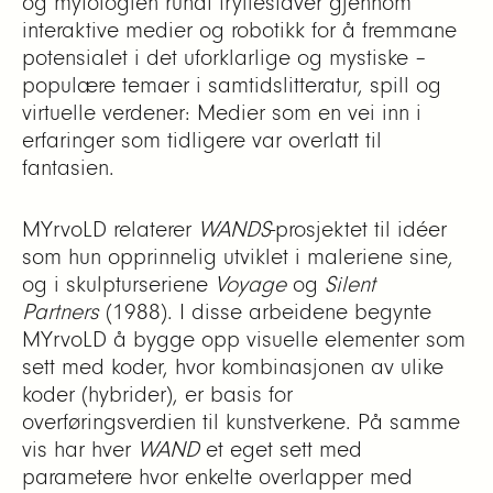
og mytologien rundt tryllestaver gjennom
interaktive medier og robotikk for å fremmane
potensialet i det uforklarlige og mystiske –
populære temaer i samtidslitteratur, spill og
virtuelle verdener: Medier som en vei inn i
erfaringer som tidligere var overlatt til
fantasien.
MYrvoLD relaterer
WANDS
-prosjektet til idéer
som hun opprinnelig utviklet i maleriene sine,
og i skulpturseriene
Voyage
og
Silent
Partners
(1988). I disse arbeidene begynte
MYrvoLD å bygge opp visuelle elementer som
sett med koder, hvor kombinasjonen av ulike
koder (hybrider), er basis for
overføringsverdien til kunstverkene. På samme
vis har hver
WAND
et eget sett med
parametere hvor enkelte overlapper med