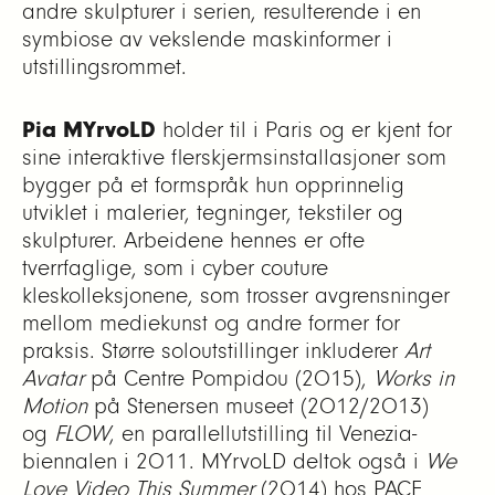
andre skulpturer i serien, resulterende i en
symbiose av vekslende maskinformer i
utstillingsrommet.
Pia MYrvoLD
holder til i Paris og er kjent for
sine interaktive flerskjermsinstallasjoner som
bygger på et formspråk hun opprinnelig
utviklet i malerier, tegninger, tekstiler og
skulpturer. Arbeidene hennes er ofte
tverrfaglige, som i cyber couture
kleskolleksjonene, som trosser avgrensninger
mellom mediekunst og andre former for
praksis. Større soloutstillinger inkluderer
Art
Avatar
på Centre Pompidou (2015),
Works in
Motion
på Stenersen museet (2012/2013)
og
FLOW
, en parallellutstilling til Venezia-
biennalen i 2011. MYrvoLD deltok også i
We
Love Video This Summer
(2014) hos PACE