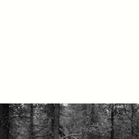
Dato:
07.11.25 – 14.12.25
Sted:
Atelier Nord, Olaf Ryes plass 2 (inngang
fra Sofienberggata)