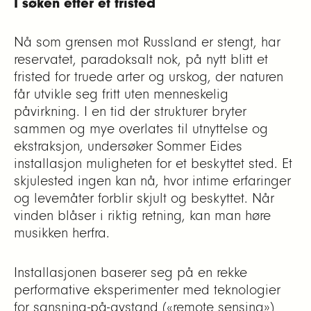
I søken etter et fristed
Nå som grensen mot Russland er stengt, har
reservatet, paradoksalt nok, på nytt blitt et
fristed for truede arter og urskog, der naturen
får utvikle seg fritt uten menneskelig
påvirkning. I en tid der strukturer bryter
sammen og mye overlates til utnyttelse og
ekstraksjon, undersøker Sommer Eides
installasjon muligheten for et beskyttet sted. Et
skjulested ingen kan nå, hvor intime erfaringer
og levemåter forblir skjult og beskyttet. Når
vinden blåser i riktig retning, kan man høre
musikken herfra.
Installasjonen baserer seg på en rekke
performative eksperimenter med teknologier
for sansning-på-avstand («remote sensing»)