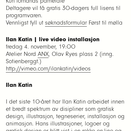
Kun forhånds påmeldte
Deltagere vil få gratis 30-dagers full lisens til
programvaren.
Vennligst fyll ut
søknadsformular
Først til mølla
Ilan Katin | live video installasjon
fredag 4. november, 19:00
Atelier Nord
ANX
, Olav Ryes plass 2 (inng.
Sofienberggt.)
http://vimeo.com/ilankatin/videos
Ilan Katin
I det siste 10-året har Ilan Katin arbeidet innen
et bredt spektrum av disipliner som grafisk
design, illustrasjon, tegneserier, installasjon og
animasjon. Hans illustrasjoner, logoer og
grafisk design er blitt vist i en rekke on-line og