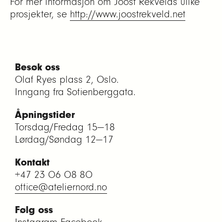
For mer informasjon om Joost Rekvelds ulike
prosjekter, se
http://www.joostrekveld.net
Besøk oss
Olaf Ryes plass 2, Oslo.
Inngang fra Sofienberggata.
Åpningstider
Torsdag/Fredag 15—18
Lørdag/Søndag 12—17
Kontakt
+47 23 06 08 80
office@ateliernord.no
Følg oss