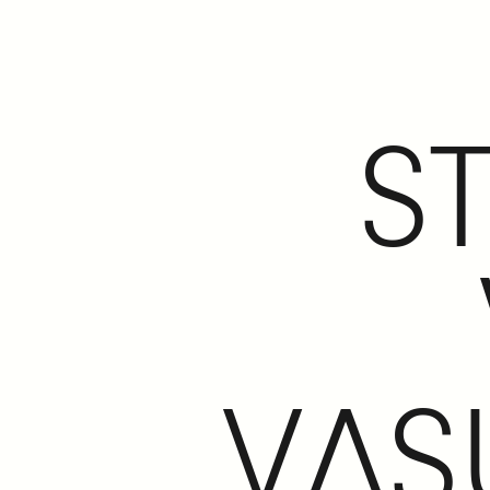
S
VAS