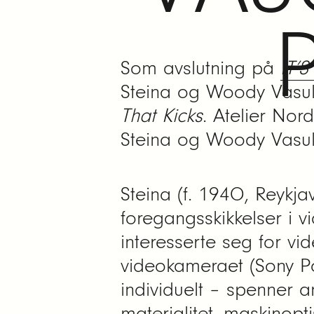
Som avslutning på
IT’
Steina og Woody Vasu
That Kicks
. Atelier Nor
Steina og Woody Vasul
Steina (f. 1940, Reykja
foregangsskikkelser i v
interesserte seg for vi
videokameraet (Sony P
individuelt – spenner a
materialitet, maskinopt