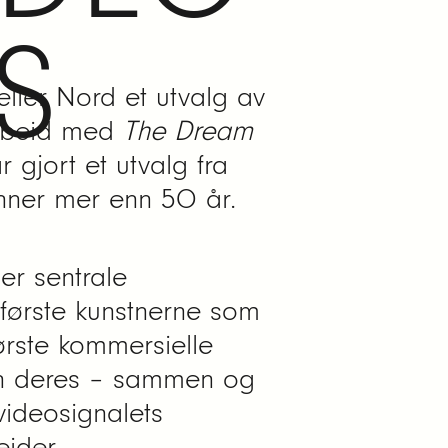
S
lier Nord et utvalg av
arbeid med
The Dream
 gjort et utvalg fra
nner mer enn 50 år.
er sentrale
 første kunstnerne som
første kommersielle
nen deres – sammen og
videosignalets
eider.