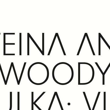
TEINA A
WOOD
ULKA: V