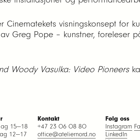
r Cinematekets visningskonsept for ku
t av Greg Pope – kunstner, foreleser 
and Woody Vasulka: Video Pioneers
ka
r
Kontakt
Følg oss
dag 15—18
+47 23 06 08 80
Instagram
F
dag 12—17
office@ateliernord.no
LinkedIn