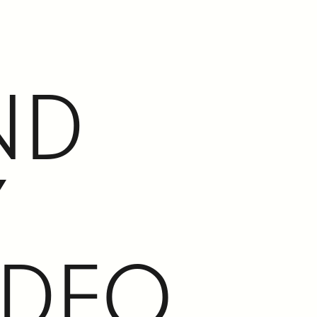
ND
Y
IDEO