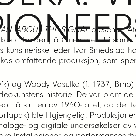
PIONEER
S ALL ABOUT THE SIGNAL
presenter Ate
lkas arbeider på Cinemateket i sam
ds kunstneriske leder Ivar Smedstad har
kas omfattende produksjon, som spe
vík) og Woody Vasulka (f. 1937, Brno) 
ideokunstens historie. De var blant de
deo på slutten av 1960-tallet, da det 
ortapak) ble tilgjengelig. Produksjo
naloge- og digitale undersøkelser av 
iske installasjoner og performancearb