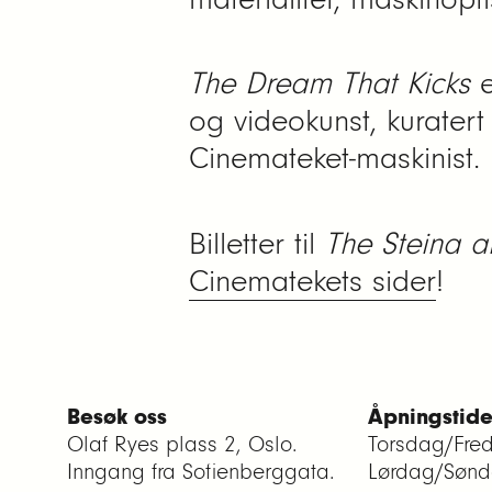
The Dream That Kicks
e
og videokunst, kurater
Cinemateket-maskinist.
Billetter til
The Steina 
Cinematekets sider
!
Besøk oss
Åpningstide
Olaf Ryes plass 2, Oslo.
Torsdag/Fre
Inngang fra Sofienberggata.
Lørdag/Søn