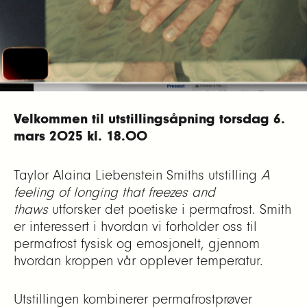
Dato: 07.03 – 23.03.2025
Sted: Atelier Nord, Olaf Ryes plass 2 (inngang
fra Sofienberggata)
Åpningstider: Torsdag og fredag 15-18, lørdag
og søndag 12-17
Velkommen til utstillingsåpning torsdag 6.
mars 2025 kl. 18.00
Taylor Alaina Liebenstein Smiths utstilling
A
feeling of longing that freezes and
thaws
utforsker det poetiske i permafrost. Smith
er interessert i hvordan vi forholder oss til
permafrost fysisk og emosjonelt, gjennom
hvordan kroppen vår opplever temperatur.
Utstillingen kombinerer permafrostprøver