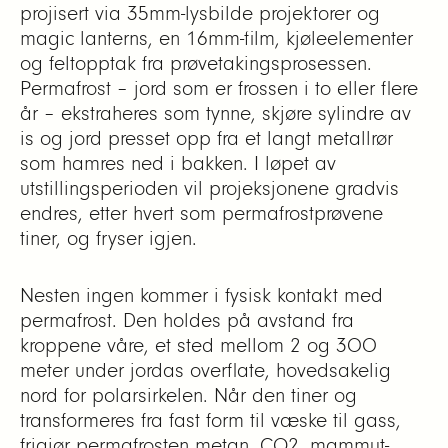
projisert via 35mm-lysbilde projektorer og
magic lanterns, en 16mm-film, kjøleelementer
og feltopptak fra prøvetakingsprosessen.
Permafrost – jord som er frossen i to eller flere
år – ekstraheres som tynne, skjøre sylindre av
is og jord presset opp fra et langt metallrør
som hamres ned i bakken. I løpet av
utstillingsperioden vil projeksjonene gradvis
endres, etter hvert som permafrostprøvene
tiner, og fryser igjen.
Nesten ingen kommer i fysisk kontakt med
permafrost. Den holdes på avstand fra
kroppene våre, et sted mellom 2 og 300
meter under jordas overflate, hovedsakelig
nord for polarsirkelen. Når den tiner og
transformeres fra fast form til væske til gass,
frigjør permafrosten metan, CO2, mammut-